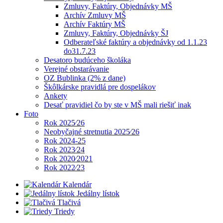
Zmluvy, Faktúry, Objednávky MŠ
Archív Zmluvy MŠ
Archív Faktúry MŠ
Zmluvy, Faktúry, Objednávky ŠJ
Odberateľské faktúry a objednávky od 1.1.23
do31.7.23
Desatoro budúceho školáka
Verejné obstarávanie
OZ Bublinka (2% z dane)
Škôlkárske pravidlá pre dospelákov
Ankety
Desať pravidiel čo by ste v MŠ mali riešiť inak
Foto
Rok 2025⁄26
Neobyčajné stretnutia 2025⁄26
Rok 2024-25
Rok 2023⁄24
Rok 2020⁄2021
Rok 2022⁄23
Kalendár
Jedálny lístok
Tlačivá
Triedy