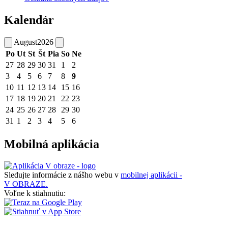
Kalendár
August
2026
Po
Ut
St
Št
Pia
So
Ne
27
28
29
30
31
1
2
3
4
5
6
7
8
9
10
11
12
13
14
15
16
17
18
19
20
21
22
23
24
25
26
27
28
29
30
31
1
2
3
4
5
6
Mobilná aplikácia
Sledujte informácie z nášho webu v
mobilnej aplikácii -
V OBRAZE.
Voľne k stiahnutiu: