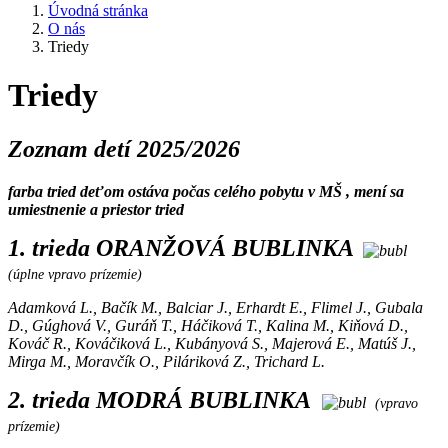
Úvodná stránka
O nás
Triedy
Triedy
Zoznam detí 2025/2026
farba tried deťom ostáva počas celého pobytu v MŠ , mení sa
umiestnenie a priestor tried
1. trieda ORANŽOVÁ BUBLINKA
(úplne vpravo prízemie)
Adamková L., Bačík M., Balciar J., Erhardt E., Flimel J., Gubala
D., Gúghová V., Guráň T., Háčiková T., Kalina M., Kiňová D.,
Kováč R., Kováčiková L., Kubányová S., Majerová E., Matúš J.,
Mirga M., Moravčík O., Piláriková Z., Trichard L.
2. trieda MODRÁ BUBLINKA
(vpravo
prízemie)