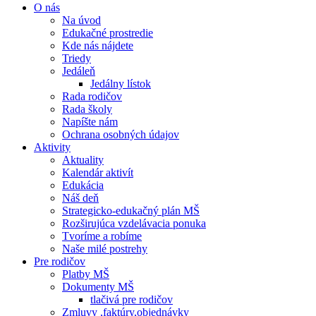
O nás
Na úvod
Edukačné prostredie
Kde nás nájdete
Triedy
Jedáleň
Jedálny lístok
Rada rodičov
Rada školy
Napíšte nám
Ochrana osobných údajov
Aktivity
Aktuality
Kalendár aktivít
Edukácia
Náš deň
Strategicko-edukačný plán MŠ
Rozširujúca vzdelávacia ponuka
Tvoríme a robíme
Naše milé postrehy
Pre rodičov
Platby MŠ
Dokumenty MŠ
tlačivá pre rodičov
Zmluvy ,faktúry,objednávky