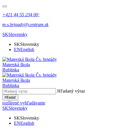
+421 44 55 234 00;
m.s.brigady@centrum.sk
SK
Slovensky
SK
Slovensky
EN
English
Materská škola
Bublinka
Materská škola
Bublinka
Hľadaný výraz
Hľadať
rozšírené vyhľadávanie
SK
Slovensky
SK
Slovensky
EN
English