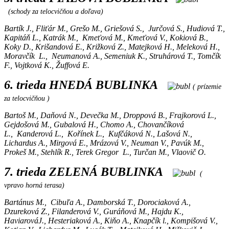
(schody za telocvičňou a doľava)
Bartík J., Fliťár M., Grešo M., Griešová S., Jurčová S., Hudiová T.,
Kapitáň L., Katrák M., Kmeťová M., Kmeťová V., Kokiová B.,
Koky D., Krišandová E., Križková Z., Matejková H., Meleková H.,
Moravčík L., Neumanová A., Semeniuk K., Struhárová T., Tomčík
F., Vojtková K., Žuffová E.
6. trieda HNEDÁ BUBLINKA
( prízemie
za telocvičňou )
Bartoš M., Daňová N., Devečka M., Droppová B., Frajkorová L.,
Gejdošová M., Gubalová H., Chomo A., Chovančíková
L., Kanderová L., Kořínek L., Kufčáková N., Lašová N.,
Lichardus A., Mirgová E., Mrázová V., Neuman V., Pavúk M.,
Prokeš M., Stehlík R., Terek Gregor L., Turčan M., Vlaovič O.
7. trieda ZELENÁ BUBLINKA
(
vpravo horná terasa)
Bartánus M., Cibuľa A., Damborská T., Dorociaková A.,
Dzureková Z., Filanderová V., Guráňová M., Hajdu K.,
HaviarováJ., Hesteriaková A., Kiňo A., Knapčík l., Kompišová V.,