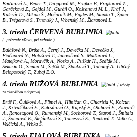
Baďurová L., Benec T., Droppová M., Frajkor F., Frajkorová Z.,
Garčeková Z., Gejdoš M., Guráň O., Košťanová M. L., Kráľ J.,
Kulcsár D., Mikula Š., Močarník M., Pujdes M., Stanko T., Špimr
B., Trégerová S., Trnovský J., Vrbenský M., Žiaranová L.
3. trieda ČERVENÁ BUBLINKA
( prízemie vľavo, pri vchode )
Balážová N., Brtka A., Černý J., Devečka M., Devečka J.,
Fiačanová N., Hološová T., Janovičová S., Maďarová L.,
Matejková A., Moravčík A., Nosko A., Puškár H., Sedlák M.,
Sekucia O., Seman M., Šefčík M., Šlauková T., Tahotný A., Uličný
Belopotocký T., Zubaj E.O.
4. trieda RUŽOVÁ BUBLINKA
( schody
za telocvičňou a doprava)
Brtiš F., Čulíková A., Flimel A., Hliničan O., Chiarizia V., Kolcun
J., Krivulčíková E., Kulcsárová O., Kupský F., Olahová E., Piovarči
A., Ranostajová O., Rumanský M., Sochorová T., Staroň J., Šmitala
J., Špimrová E., Štefániková S., Tomesová E., Tomková T., Vallo A.,
Velčická A., Vrbka Š.
5. trieda FIALOVÁ BUBLINKA