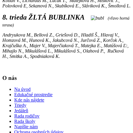
Kotian V., Lichardus M., Lucák T., Matejková H., Miškovič J.,
Polovková E, Sekanová N., Skubíková E., Sláviková K., Šmollová L.
8. trieda ŽLTÁ BUBLINKA
(vľavo horná
terasa)
Andryukova M., Bellová Z., Griešová D., Hladiš Š., Hlavaj V.,
Homzová M., Hunová K., Jakubcová N., Jurčová Z., Korčok A.,
Krajčuška A., Majer V., Majerčiaková T., Matejka E., Matúšová Ľ:,
Mihajlo N., Mikulášová L., Mikulášová S., Olahová P., Ručková
H., Smitka A., Spodniaková K.
O nás
Na úvod
Edukačné prostredie
Kde nás nájdete
Triedy
Jedáleň
Rada rodičov
Rada školy
Napíšte nám
Ochrana osobných údajov